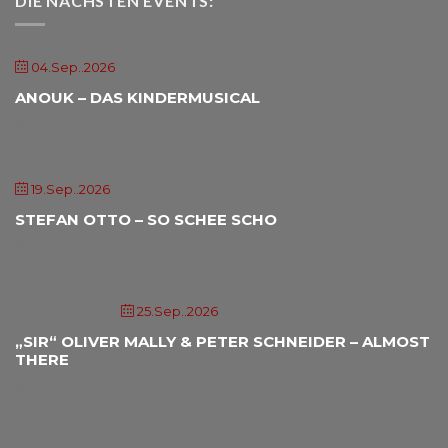
DIE NÄCHSTEN EVENTS:
04.Sep..2026
ANOUK – DAS KINDERMUSICAL
HAIDL-Atrium Röhrnbach
19.Sep..2026
STEFAN OTTO – SO SCHEE SCHO
Landgasthof Freilinger
25.Sep..2026
„SIR“ OLIVER MALLY & PETER SCHNEIDER – ALMOST
THERE
Freybühne