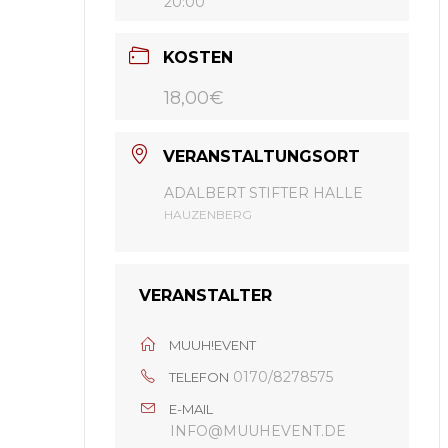
20:00
KOSTEN
18,00€
VERANSTALTUNGSORT
ADALBERT STIFTER HALLE
HAUZENBERG
VERANSTALTER
MUUH!EVENT
0170/8278575
TELEFON
E-MAIL
INFO@MUUHEVENT.DE