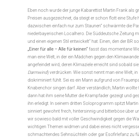
Eben noch wurde der junge Kabarettist Martin Frank als 
Preisen ausgezeichnet, da steigt er schon flott eine Stu
dazwischen einfach nur zum Staunen“ schwärmte die Pa
niederbayerischen Localhero. Die Süddeutsche Zeitung me
und einen eigenen Stil entwickelt“ hat. Einen, den der BR 
„Einer für alle – Alle für keinen“
fasst das momentane Wel
man eine Welt, in der ein Mädchen gegen den Klimawand
angefeindet wird, deren Klimaziele erreicht sind sobald sie
Darmwind
) verdrücken. Wie sonst nennt man eine Welt, in 
diskriminiert fühlt. Sei es ein Mann aufgrund von Frauenp
Knabenchor singen darf. Aber verständlich, Martin wollt
dann hat ihm seine Mutter die Krampfader gezeigt und gesa
ihn erledigt. In seinem dritten Soloprogramm spitzt Mar
sinniert gewohnt frech, hintersinnig und bitterböse über u
wir sowieso bald mit voller Geschwindigkeit gegen die Wan
wichtigen Themen widmen und dabei eines nicht vergesse
schmachtendes Sehnsüchteln oder gar Esofirlefanz zu fü