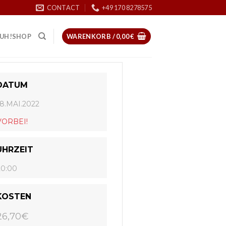
CONTACT
+49 170 8278575
UH!SHOP
WARENKORB /
0,00
€
DATUM
18.MAI.2022
VORBEI!
UHRZEIT
20:00
KOSTEN
26,70€