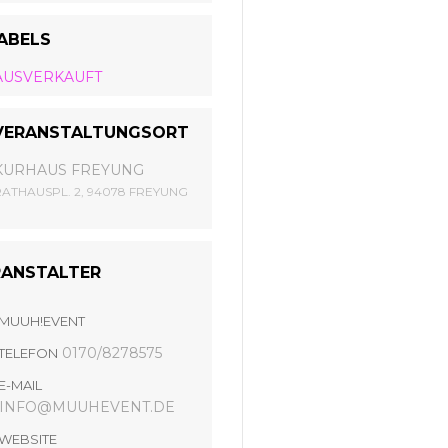
ABELS
AUSVERKAUFT
VERANSTALTUNGSORT
KURHAUS FREYUNG
RATHAUSPL. 2, 94078 FREYUNG
RANSTALTER
MUUH!EVENT
0170/8278575
TELEFON
E-MAIL
INFO@MUUHEVENT.DE
WEBSITE