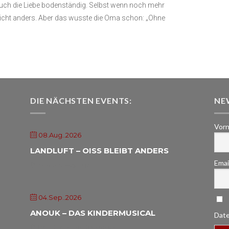
auch die Liebe bodenständig. Selbst wenn noch mehr
nicht anders. Aber das wusste die Oma schon: „Ohne
DIE NÄCHSTEN EVENTS:
NE
Vorn
08.Aug..2026
LANDLUFT – OISS BLEIBT ANDERS
Emai
Kurhaus Freyung
04.Sep..2026
ANOUK – DAS KINDERMUSICAL
Date
HAIDL-Atrium Röhrnbach