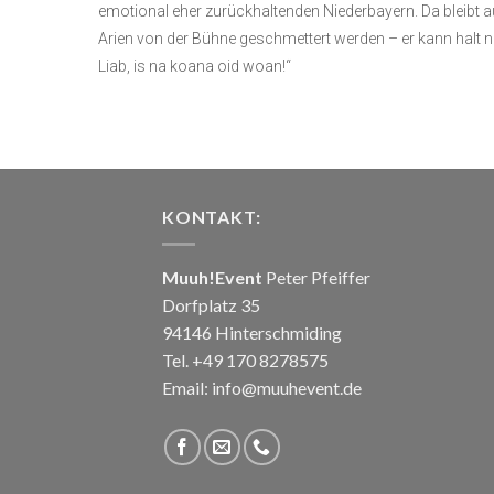
emotional eher zurückhaltenden Niederbayern. Da bleibt 
Arien von der Bühne geschmettert werden – er kann halt 
Liab, is na koana oid woan!“
KONTAKT:
Muuh!Event
Peter Pfeiffer
Dorfplatz 35
94146 Hinterschmiding
Tel. +49 170 8278575
Email: info@muuhevent.de