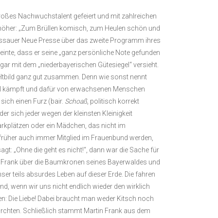
großes Nachwuchstalent gefeiert und mit zahlreichen
fe höher: „Zum Brüllen komisch, zum Heulen schön und
ssauer Neue Presse über das zweite Programm ihres
inte, dass er seine „ganz persönliche Note gefunden
sogar mit dem „niederbayerischen Gütesiegel“ versieht.
tbild ganz gut zusammen. Denn wie sonst nennt
el kämpft und dafür von erwachsenen Menschen
 sich einen Furz (bair.
Schoaß
, politisch korrekt
der sich jeder wegen der kleinsten Kleinigkeit
arkplätzen oder ein Mädchen, das nicht im
e früher auch immer Mitglied im Frauenbund werden,
gt: „Ohne die geht es nicht!“, dann war die Sache für
tin Frank über die Baumkronen seines Bayerwaldes und
nser teils absurdes Leben auf dieser Erde. Die fahren
d, wenn wir uns nicht endlich wieder den wirklich
n: Die Liebe! Dabei braucht man weder Kitsch noch
rchten. Schließlich stammt Martin Frank aus dem