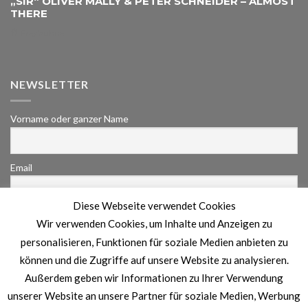
„SIR“ OLIVER MALLY & PETER SCHNEIDER – ALMOST
THERE
Freybühne
NEWSLETTER
Vorname oder ganzer Name
Email
Diese Webseite verwendet Cookies
Indem Du fortfährst, akzeptierst Du unsere
Wir verwenden Cookies, um Inhalte und Anzeigen zu
Datenschutzerklärung.
personalisieren, Funktionen für soziale Medien anbieten zu
können und die Zugriffe auf unsere Website zu analysieren.
Außerdem geben wir Informationen zu Ihrer Verwendung
unserer Website an unsere Partner für soziale Medien, Werbung