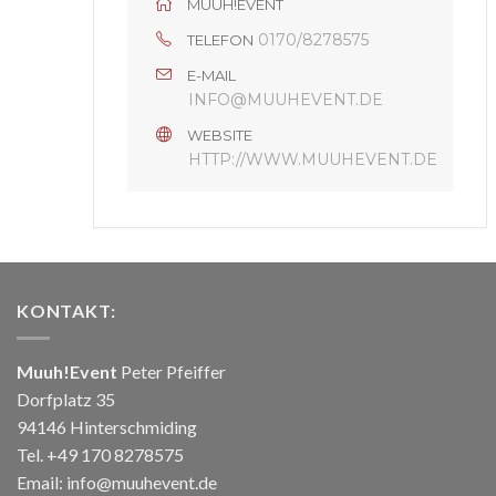
MUUH!EVENT
0170/8278575
TELEFON
E-MAIL
INFO@MUUHEVENT.DE
WEBSITE
HTTP://WWW.MUUHEVENT.DE
KONTAKT:
Muuh!Event
Peter Pfeiffer
Dorfplatz 35
94146 Hinterschmiding
Tel. +49 170 8278575
Email: info@muuhevent.de