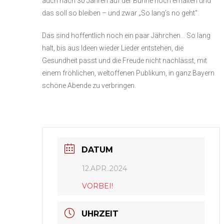
auch nach 30 Jahren auf der Bühne noch erhalten und
das soll so bleiben – und zwar „So lang’s no geht“.
Das sind hoffentlich noch ein paar Jährchen… So lang
halt, bis aus Ideen wieder Lieder entstehen, die
Gesundheit passt und die Freude nicht nachlässt, mit
einem fröhlichen, weltoffenen Publikum, in ganz Bayern
schöne Abende zu verbringen.
DATUM
12.APR..2024
VORBEI!
UHRZEIT