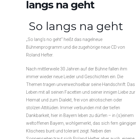
langs na geht
So langs na geht
„So lang’s no geht“ heißt das nagelneue
Bühnenprogramm und die zugehörige neue CD von
Roland Hefter.
Nach mittlerweile 30 Jahren auf der Bühne fallen ihm
immer wieder neue Lieder und Geschichten ein. Die
Themen tragen unverwechselbar seine Handschrift: Das
Leben mit all seinen Facetten und seiner innigen Liebe zur
Heimat und zum Dialekt, frei von atriotischen oder
stolzen Attitüden. Immer verbunden mit der tiefen
Dankbarkeit, hier in Bayern leben zu dürfen – in (s)einem
weltoffenen Bayern, wohlgemerkt, das sich fern gängiger
Klischees bunt und tolerant zeigt. Neben den
Sonnenseiten traut sich Roland Hefter aber auch, eigene