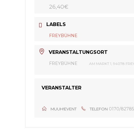
26,40€
LABELS
FREYBÜHNE
VERANSTALTUNGSORT
FREYBÜHNE
AM MARKT 1, 94078 FR
VERANSTALTER
0170/82785
MUUH!EVENT
TELEFON