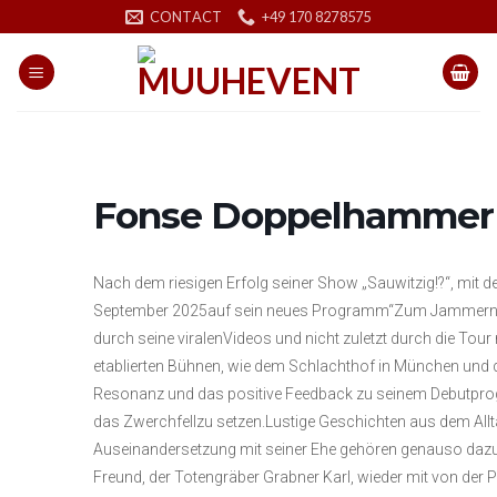
Skip
CONTACT
+49 170 8278575
to
content
Fonse Doppelhammer 
Nach dem riesigen Erfolg seiner Show „Sauwitzig!?“, mit d
September 2025auf sein neues Programm“Zum Jammern glan
durch seine viralenVideos und nicht zuletzt durch die Tou
etablierten Bühnen, wie dem Schlachthof in München und d
Resonanz und das positive Feedback zu seinem Debutprogr
das Zwerchfellzu setzen.Lustige Geschichten aus dem Allt
Auseinandersetzung mit seiner Ehe gehören genauso dazu,
Freund, der Totengräber Grabner Karl, wieder mit von der