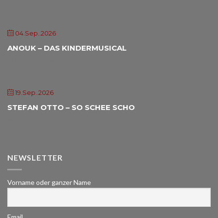
Kurhaus Freyung
04.Sep..2026
ANOUK – DAS KINDERMUSICAL
HAIDL-Atrium Röhrnbach
19.Sep..2026
STEFAN OTTO – SO SCHEE SCHO
Landgasthof Freilinger
NEWSLETTER
Vorname oder ganzer Name
Email