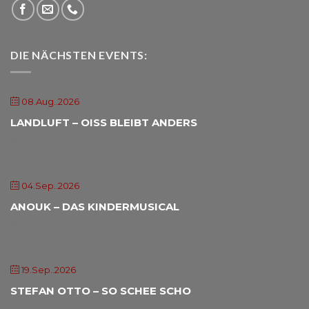
DIE NÄCHSTEN EVENTS:
08.Aug..2026
LANDLUFT – OISS BLEIBT ANDERS
Kurhaus Freyung
04.Sep..2026
ANOUK – DAS KINDERMUSICAL
HAIDL-Atrium Röhrnbach
19.Sep..2026
STEFAN OTTO – SO SCHEE SCHO