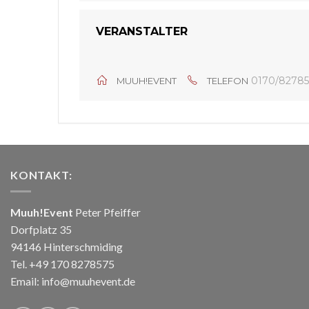
VERANSTALTER
0170/82785
MUUH!EVENT
TELEFON
KONTAKT:
Muuh!Event
Peter Pfeiffer
Dorfplatz 35
94146 Hinterschmiding
Tel. +49 170 8278575
Email: info@muuhevent.de