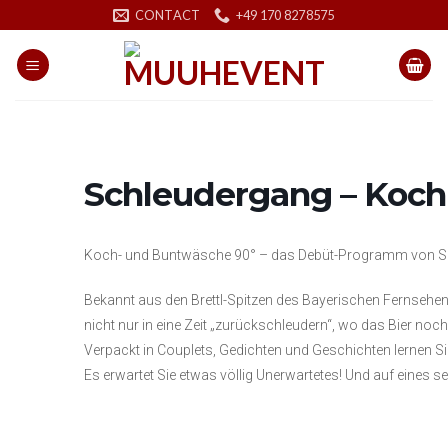
Skip
CONTACT
+49 170 8278575
to
content
Schleudergang – Koch
Koch- und Buntwäsche 90° – das Debüt-Programm von S
Bekannt aus den Brettl-Spitzen des Bayerischen Fernsehe
nicht nur in eine Zeit „zurückschleudern“, wo das Bier noc
Verpackt in Couplets, Gedichten und Geschichten lernen Si
Es erwartet Sie etwas völlig Unerwartetes! Und auf eines