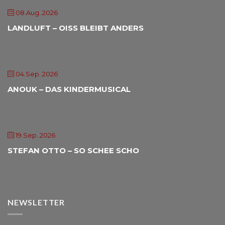
08.Aug..2026
LANDLUFT – OISS BLEIBT ANDERS
Kurhaus Freyung
04.Sep..2026
ANOUK – DAS KINDERMUSICAL
HAIDL-Atrium Röhrnbach
19.Sep..2026
STEFAN OTTO – SO SCHEE SCHO
Landgasthof Freilinger
NEWSLETTER