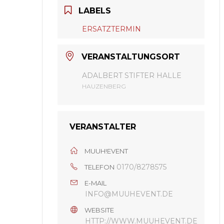
LABELS
ERSATZTERMIN
VERANSTALTUNGSORT
ADALBERT STIFTER HALLE
HAUZENBERG
VERANSTALTER
MUUH!EVENT
0170/8278575
TELEFON
E-MAIL
INFO@MUUHEVENT.DE
WEBSITE
HTTP://WWW.MUUHEVENT.DE