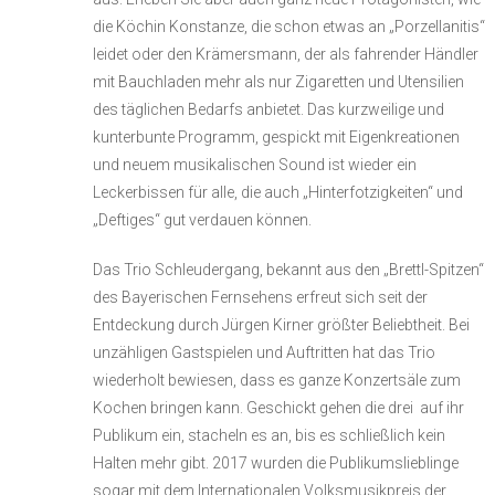
die Köchin Konstanze, die schon etwas an „Porzellanitis“
leidet oder den Krämersmann, der als fahrender Händler
mit Bauchladen mehr als nur Zigaretten und Utensilien
des täglichen Bedarfs anbietet. Das kurzweilige und
kunterbunte Programm, gespickt mit Eigenkreationen
und neuem musikalischen Sound ist wieder ein
Leckerbissen für alle, die auch „Hinterfotzigkeiten“ und
„Deftiges“ gut verdauen können.
Das Trio Schleudergang, bekannt aus den „Brettl-Spitzen“
des Bayerischen Fernsehens erfreut sich seit der
Entdeckung durch Jürgen Kirner größter Beliebtheit. Bei
unzähligen Gastspielen und Auftritten hat das Trio
wiederholt bewiesen, dass es ganze Konzertsäle zum
Kochen bringen kann. Geschickt gehen die drei auf ihr
Publikum ein, stacheln es an, bis es schließlich kein
Halten mehr gibt. 2017 wurden die Publikumslieblinge
sogar mit dem Internationalen Volksmusikpreis der