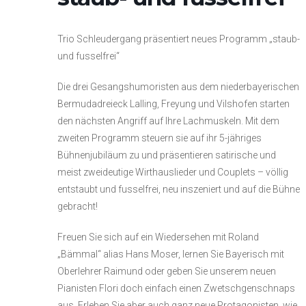
Trio Schleudergang präsentiert neues Programm „staub-
und fusselfrei“
Die drei Gesangshumoristen aus dem niederbayerischen
Bermudadreieck Lalling, Freyung und Vilshofen starten
den nächsten Angriff auf Ihre Lachmuskeln. Mit dem
zweiten Programm steuern sie auf ihr 5-jähriges
Bühnenjubiläum zu und präsentieren satirische und
meist zweideutige Wirthauslieder und Couplets – völlig
entstaubt und fusselfrei, neu inszeniert und auf die Bühne
gebracht!
Freuen Sie sich auf ein Wiedersehen mit Roland
„Bämmal“ alias Hans Moser, lernen Sie Bayerisch mit
Oberlehrer Raimund oder geben Sie unserem neuen
Pianisten Flori doch einfach einen Zwetschgenschnaps
aus. Erleben Sie aber auch ganz neue Protagonisten, wie