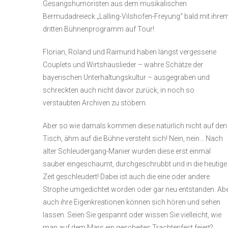
Gesangshumoristen aus dem musikalischen
Bermudadreieck „Lalling-Vilshofen-Freyung“ bald mit ihre
dritten Bühnenprogramm auf Tour!
Florian, Roland und Raimund haben längst vergessene
Couplets und Wirtshauslieder – wahre Schätze der
bayerischen Unterhaltungskultur – ausgegraben und
schreckten auch nicht davor zurück, in noch so
verstaubten Archiven zu stöbern.
Aber so wie damals kommen diese natürlich nicht auf den
Tisch, ähm auf die Bühne versteht sich! Nein, nein… Nach
alter Schleudergang-Manier wurden diese erst einmal
sauber eingeschaumt, durchgeschrubbt und in die heutige
Zeit geschleudert! Dabei ist auch die eine oder andere
Strophe umgedichtet worden oder gar neu entstanden. Ab
auch ihre Eigenkreationen können sich hören und sehen
lassen. Seien Sie gespannt oder wissen Sie vielleicht, wie
man auf dem Mars ein gescheites Trachtenfest feiert?