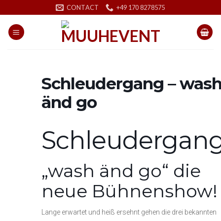
Skip
CONTACT
+49 170 8278575
to
content
Schleudergang – was
änd go
Schleudergan
„wash änd go“ die
neue Bühnenshow!
Lange erwartet und heiß ersehnt gehen die drei bekannten