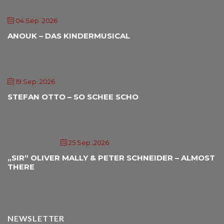
04.Sep..2026
ANOUK – DAS KINDERMUSICAL
HAIDL-Atrium Röhrnbach
19.Sep..2026
STEFAN OTTO – SO SCHEE SCHO
Landgasthof Freilinger
25.Sep..2026
„SIR“ OLIVER MALLY & PETER SCHNEIDER – ALMOST
THERE
Freybühne
NEWSLETTER