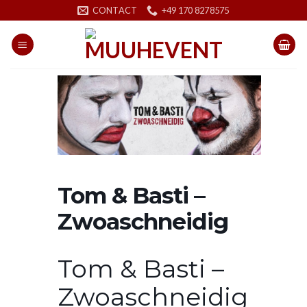
Skip
CONTACT
+49 170 8278575
to
content
Tom & Basti –
Zwoaschneidig
Tom & Basti –
Zwoaschneidig