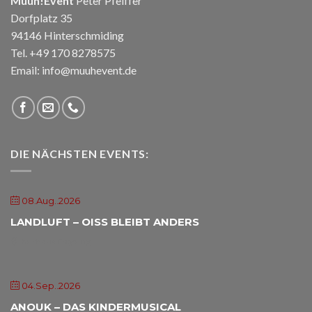
Muuh!Event
Peter Pfeiffer
Dorfplatz 35
94146 Hinterschmiding
Tel. +49 170 8278575
Email: info@muuhevent.de
DIE NÄCHSTEN EVENTS:
08.Aug..2026
LANDLUFT – OISS BLEIBT ANDERS
Kurhaus Freyung
04.Sep..2026
ANOUK – DAS KINDERMUSICAL