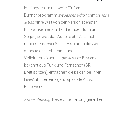
Im jüngsten, mittlerweile fünften
Bühnenprogramm
zwoaschneidig
nehmen
Tom
& Basti
ihre Welt von den verschiedensten
Blickwinkeln aus unter die Lupe. Fluch und
Segen, soweit das Auge reicht. Alles hat
mindestens zwei Seiten – so auch die zwoa
schneidigen Entertainer und
Vollblutmusikanten
Tom & Basti.
Bestens
bekannt aus Funk und Fernsehen (BR-
Brettlspitzen), entfachen die beiden bei ihren
Live-Auftritten eine ganz spezielle Art von
Feuerwerk.
zwoaschneidig:
Beste Unterhaltung garantiert!