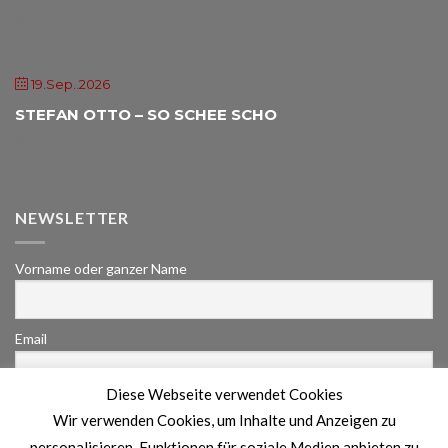
HAIDL-Atrium Röhrnbach
19.Sep..2026
STEFAN OTTO – SO SCHEE SCHO
Landgasthof Freilinger
NEWSLETTER
Vorname oder ganzer Name
Email
Diese Webseite verwendet Cookies
Indem Du fortfährst, akzeptierst Du unsere
Wir verwenden Cookies, um Inhalte und Anzeigen zu
Datenschutzerklärung.
personalisieren, Funktionen für soziale Medien anbieten zu