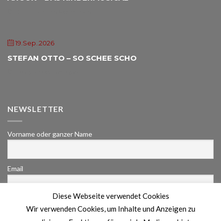
HAIDL-Atrium Röhrnbach
19.Sep..2026
STEFAN OTTO – SO SCHEE SCHO
Landgasthof Freilinger
NEWSLETTER
Vorname oder ganzer Name
Email
Diese Webseite verwendet Cookies
Indem Du fortfährst, akzeptierst Du unsere
Wir verwenden Cookies, um Inhalte und Anzeigen zu
Datenschutzerklärung.