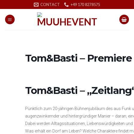
Skip
CONTACT
+49 170 8278575
to
content
Tom&Basti – Premiere
Tom&Basti – „Zeitlang
Pünktlich zum 20-jährigen Bühnenjubiläum des aus Funk un
augenzwinkernder und hintergründiger Manier – daran, eine
Dabei werden Alltagssituationen, Liebenswürdigkeiten un
Was erhält ein Dorf am Leben? Welche Charaktere findet m