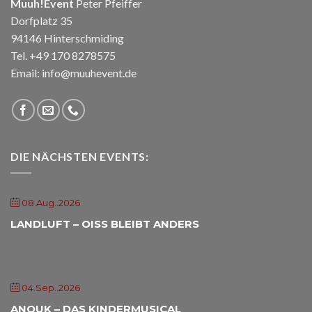
Muuh!Event
Peter Pfeiffer
Dorfplatz 35
94146 Hinterschmiding
Tel. +49 170 8278575
Email: info@muuhevent.de
DIE NÄCHSTEN EVENTS:
08.Aug..2026
LANDLUFT – OISS BLEIBT ANDERS
Kurhaus Freyung
04.Sep..2026
ANOUK – DAS KINDERMUSICAL