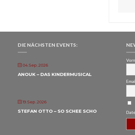
DIE NÄCHSTEN EVENTS:
NE
Vorn
04.Sep..2026
ANOUK – DAS KINDERMUSICAL
Emai
HAIDL-Atrium Röhrnbach
19.Sep..2026
STEFAN OTTO – SO SCHEE SCHO
Date
Landgasthof Freilinger