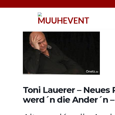
Skip
to
content
Toni Lauerer – Neues 
werd´n die Ander´n –