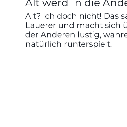
Alt werd´n die And
Alt? Ich doch nicht! Das s
Lauerer und macht sich
der Anderen lustig, währ
natürlich runterspielt.