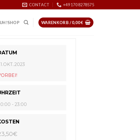
CONTACT
+49 170 8278575
UH!SHOP
WARENKORB /
0,00
€
DATUM
21.OKT..2023
VORBEI!
UHRZEIT
20:00 - 23:00
KOSTEN
23,50€