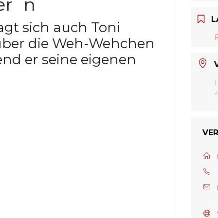
er´n
L
agt sich auch Toni
 über die Weh-Wehchen
end er seine eigenen
VE