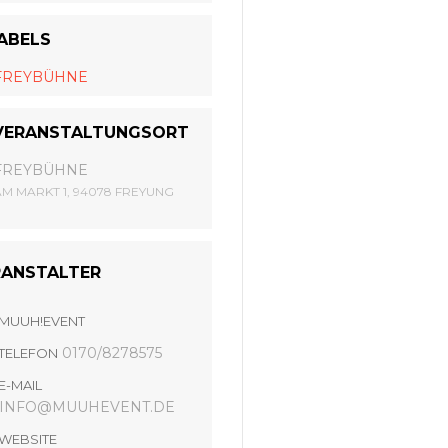
ABELS
FREYBÜHNE
VERANSTALTUNGSORT
FREYBÜHNE
AM MARKT 1, 94078 FREYUNG
RANSTALTER
MUUH!EVENT
0170/8278575
TELEFON
E-MAIL
INFO@MUUHEVENT.DE
WEBSITE