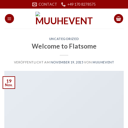
Skip
CONTACT
+49 170 8278575
to
content
UNCATEGORIZED
Welcome to Flatsome
VERÖFFENTLICHT AM
NOVEMBER 19, 2015
VON
MUUHEVENT
19
Nov.