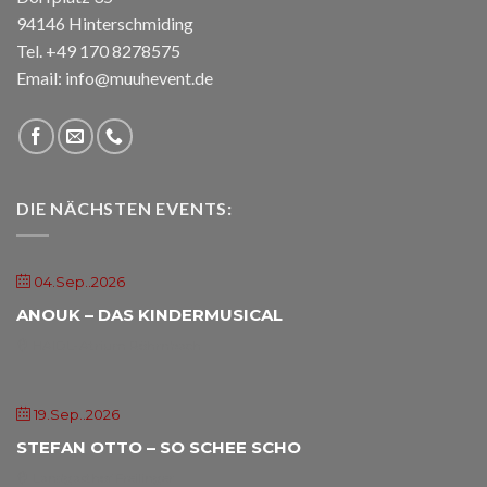
94146 Hinterschmiding
Tel. +49 170 8278575
Email: info@muuhevent.de
DIE NÄCHSTEN EVENTS:
04.Sep..2026
ANOUK – DAS KINDERMUSICAL
HAIDL-Atrium Röhrnbach
19.Sep..2026
STEFAN OTTO – SO SCHEE SCHO
Landgasthof Freilinger