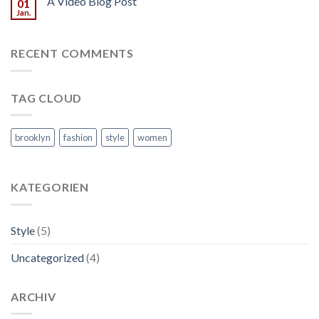
A Video Blog Post
01
Jan.
RECENT COMMENTS
TAG CLOUD
brooklyn
fashion
style
women
KATEGORIEN
Style
(5)
Uncategorized
(4)
ARCHIV