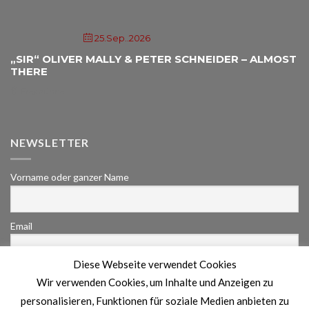
25.Sep..2026
„SIR“ OLIVER MALLY & PETER SCHNEIDER – ALMOST
THERE
Freybühne
NEWSLETTER
Vorname oder ganzer Name
Email
Diese Webseite verwendet Cookies
Indem Du fortfährst, akzeptierst Du unsere
Wir verwenden Cookies, um Inhalte und Anzeigen zu
Datenschutzerklärung.
personalisieren, Funktionen für soziale Medien anbieten zu